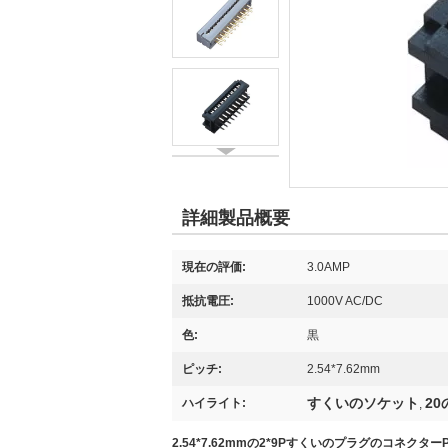
詳細製品概要
現在の評価:
3.0AMP
抵抗電圧:
1000V AC/DC
色:
黒
ピッチ:
2.54*7.62mm
すくいのソケット
2
ハイライト:
,
2.54*7.62mmの2*9PすくいのプラグのコネクターPBT 