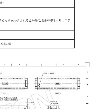
特性
電子めっき:めっきされる金か錫の絶縁体材料:ポリエステ
BIOSの破片