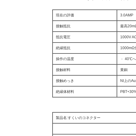
現在の評価
3.0AMP
接触抵抗
最高20m
抵抗電圧
1000V A
絶縁抵抗
1000mΩ
操作の温度
﹣ 40℃へ
接触材料
黄銅
接触めっき
NI上のAu
絶縁体材料
PBT+30%
製品名:すくいのコネクター