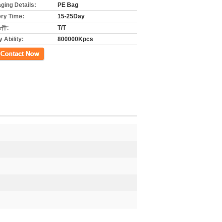
ging Details:
PE Bag
ery Time:
15-25Day
件:
T/T
 Ability:
800000Kpcs
先