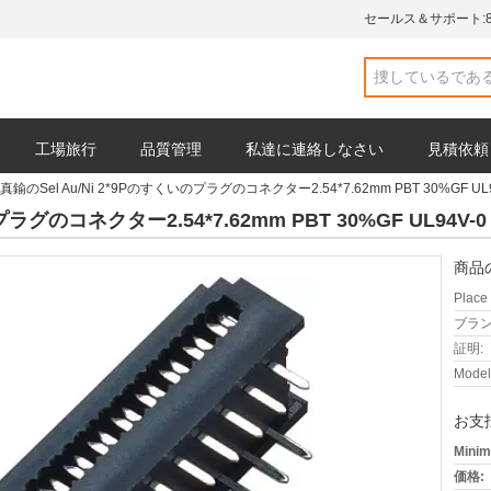
セールス＆サポート:
工場旅行
品質管理
私達に連絡しなさい
見積依頼
真鍮のSel Au/Ni 2*9Pのすくいのプラグのコネクター2.54*7.62mm PBT 30%GF UL9
ラグのコネクター2.54*7.62mm PBT 30%GF UL94V-0
商品
Place 
ブラン
証明:
Model
お支
Minim
価格: