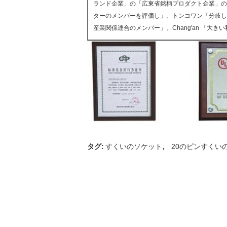
ランド企業」の「広東省銘柄プロダクト企業」の
ターのメンバーを評価し」、トンコワン「分岐し
産業関係連合のメンバー」、Chang'an 「大
,
タグ:
すくいのソケット
20のピンすくい
連絡先の詳細
WCON ELECTRONICS ( GUANGDONG)
CO., LTD
コンタクトパーソン:
Mr. Steven Foo
電話番号:
+8613826975701
ファックス:
86-769-85358915