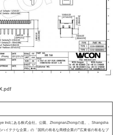
.pdf
Indにある株式会社。公園、ZhongnanZhongの道。、Shangsha
民のハイテクな企業」の「国民の有名な商標企業の""広東省の有名なブ