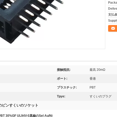
Packa
Deliv
支払条
Supply
連絡
接触抵抗:
最高 20mΩ
ポート:
香港
プラスチック:
PBT
Tpye:
すくいのプラグ
0のピンすくいのソケット
30%GF UL94V-0真鍮のSel Au/Ni