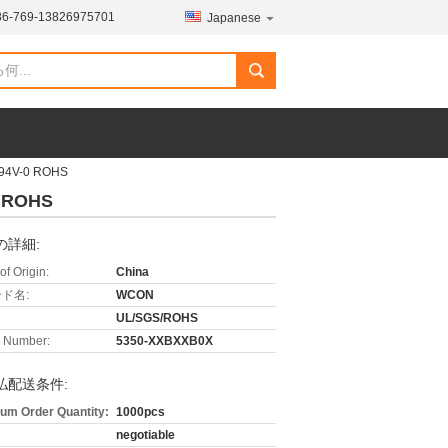
86-769-13826975701
Japanese
4V-0 ROHS
 ROHS
の詳細:
of Origin:
China
ド名:
WCON
UL/SGS/ROHS
 Number:
5350-XXBXXB0X
払配送条件:
um Order Quantity:
1000pcs
negotiable