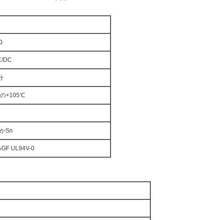
Ω
C/DC
分
の+105℃
かSn
GF UL94V-0