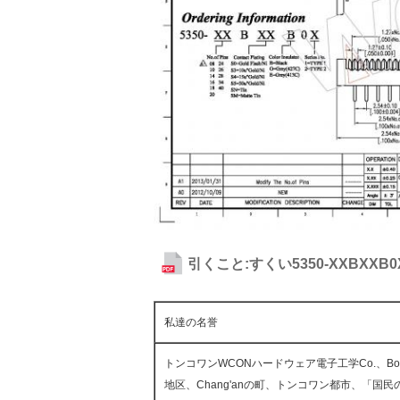
引くこと:すくい5350-XXBXXB0X
私達の名誉
トンコワンWCONハードウェア電子工学Co.、Boye 
地区、Chang'anの町、トンコワン都市、「国