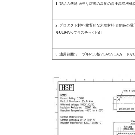
1. 製品の機能:適当な環境の温度の高圧高温機械
2. プロダクト材料:物質的な末端材料:青銅色の
ルUL94V-0プラスチックPBT
3. 適用範囲:ケーブルPCB板VGA/SVGAカードか