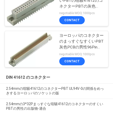
いPBTの喧騒41612のコ
ネクターPBTの灰色
2.54mmヨーロッパのタ
negotiable MOQ:1000pcs
イプ コネクター
CONTACT
ヨーロッパのコネクター
のまっすぐなすくいPBT
灰色PCBの男性96Pin喧
騒41612 2.54mm ROHS
negotiable MOQ:1000pcs
CONTACT
DIN 41612 のコネクター
2.54mmの喧騒41612のコネクターPBT UL94V-0の関係をめっ
きするヨーロッパのソケットの版
2.54mmの3*32Pまっすぐな喧騒41612のコネクターのすくい
PBTの男性の出版物-適合