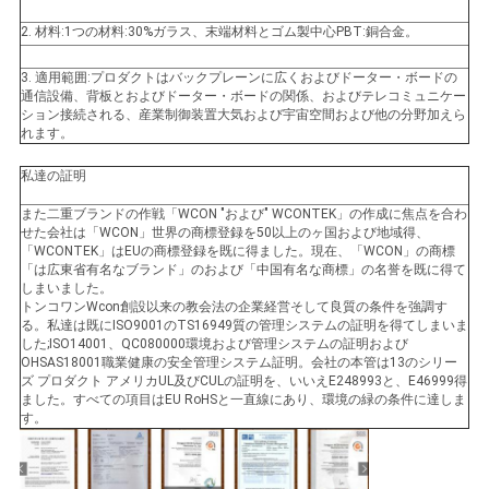
2. 材料:1つの材料:30%ガラス、末端材料とゴム製中心PBT:銅合金。
地
3. 適用範囲:プロダクトはバックプレーンに広くおよびドーター・ボードの
図
通信設備、背板とおよびドーター・ボードの関係、およびテレコミュニケー
ション接続される、産業制御装置大気および宇宙空間および他の分野加えら
れます。
PRIVACY
私達の証明
POLICY
また二重ブランドの作戦「WCON "および" WCONTEK」の作成に焦点を合わ
せた会社は「WCON」世界の商標登録を50以上のヶ国および地域得、
「WCONTEK」はEUの商標登録を既に得ました。現在、「WCON」の商標
「は広東省有名なブランド」のおよび「中国有名な商標」の名誉を既に得て
しまいました。
トンコワンWcon創設以来の教会法の企業経営そして良質の条件を強調す
る。私達は既にISO9001のTS16949質の管理システムの証明を得てしまいま
した;ISO14001、QC080000環境および管理システムの証明および
OHSAS18001職業健康の安全管理システム証明。会社の本管は13のシリー
ズ プロダクト アメリカUL及びCULの証明を、いいえE248993と、E46999得
ました。すべての項目はEU RoHSと一直線にあり、環境の緑の条件に達しま
す。