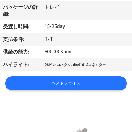
達
パッケージの詳
トレイ
に
細:
つ
15-25day
受渡し時間:
い
T/T
支払条件:
て
800000Kpcs
供給の能力:
,
ハイライト:
工
96ピン コネクタ
din41612コネクター
場
ベストプライス
旅
行
品