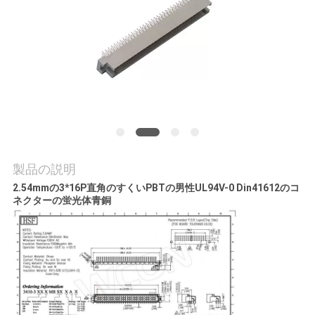
質
管
理
私
達
に
製品の説明
2.54mmの3*16P直角のすくいPBTの男性
UL94V-0 Din41612の
コ
連
ネクターの蛍光体青銅
絡
し
な
さ