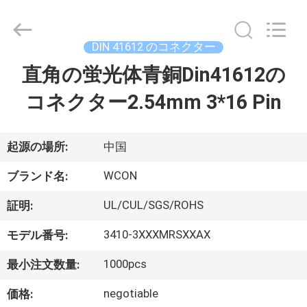
2017
-
2026
WCON
ELECTRONICS
DIN 41612 のコネクター
(
GUANGDONG)
直角の蛍光体青銅Din41612の
家
CO.,
LTD.
All
コネクター2.54mm 3*16 Pin
Rights
Reserved.
プ
ロ
起源の場所:
中国
ダ
WCON
ブランド名:
ク
UL/CUL/SGS/ROHS
証明:
ト
3410-3XXXMRSXXAX
モデル番号:
1000pcs
最小注文数量:
私
negotiable
価格: