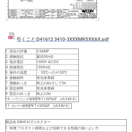
い
引
引くこと:D41612 3410-3XXXMRSXXAX.pdf
用
を
1. 現在の評価
3.0AMP
2. 接触抵抗
最高30mΩ
3. 抵抗電圧
1000V AC/DC
要
4. 絶縁抵抗
1000mΩ
5. 操作の温度
﹣ 55℃への+105℃
求
6. 接触材料
蛍光体青銅
7. 接触めっき
NI上のAuそしてSn
し
8. 固定材料
蛍光体青銅
9. 固定のめっき
NI上のSn
な
10. ハウジング材料
PBT+30%GF （UL94V-0）
11. カバー材料
PBT+30%GF （UL94V-0）
さ
い
製品名:DIN41612コネクター
1. 特徴:プロダクト精密および信頼できる性能の強いよい力