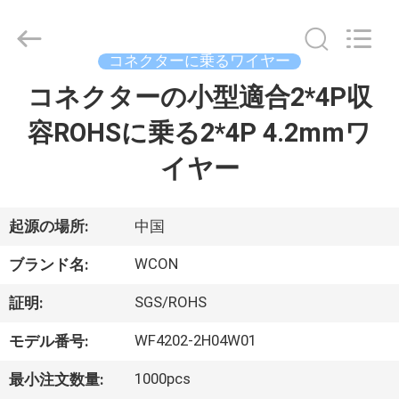
2017
-
2026
WCON
ELECTRONICS
コネクターに乗るワイヤー
(
GUANGDONG)
コネクターの小型適合2*4P収
家
CO.,
LTD.
All
容ROHSに乗る2*4P 4.2mmワ
Rights
Reserved.
プ
イヤー
ロ
ダ
起源の場所:
中国
ク
WCON
ブランド名:
ト
SGS/ROHS
証明:
WF4202-2H04W01
モデル番号:
私
1000pcs
最小注文数量: