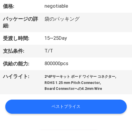
達
negotiable
価格:
に
パッケージの詳
袋のパッキング
つ
細:
い
15~25Day
受渡し時間:
て
T/T
支払条件:
800000pcs
供給の能力:
工
,
ハイライト:
場
2*4Pサーキット ボード ワイヤー コネクター
,
ROHS 1.25 mm Pitch Connector
旅
Board Connectorへの4.2mm Wire
行
ベストプライス
品