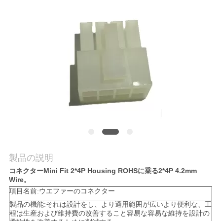
質
管
理
私
達
に
連
絡
製品の説明
コネクターMini Fit 2*4P Housing ROHSに乗る2*4P 4.2mm
し
Wire。
項目名前:ウエファーのコネクター
な
製品の機能:それは設計をし、より適用範囲が広いより便利な、工
程は生産および維持費の改善すること容易な容易な維持を設計の
さ