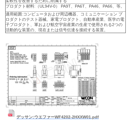
柔軟性を改善するために削減する
プロダクト材料:（UL94V-0） PA9T、PA6T、PA46、PA66、等。
い
適用範囲:コンピュータおよび周辺機器、コミュニケーション プ
ロダクトのテスト器械、家電プロダクト、自動車産業、医学の電
子プロダクト、軍および航空宇宙産業の生産で使用される2つの
引
活動的な装置の、現在または信号伝達を接続する装置。
用
を
要
求
し
な
さ
デッサン:ウエファーWF4202-2HXXW01.pdf
い