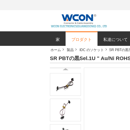
家
プロダクト
私達について
ホーム
製品
IDC のソケット
SR PBTの黒S
SR PBTの黒Sel.1U " Au/Ni 