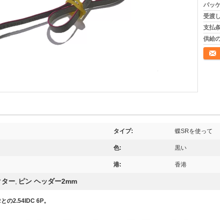
パッケ
受渡し
支払条
供給の
連絡
タイプ:
蝶SRを使って
色:
黒い
港:
香港
クター
ピン ヘッダー2mm
,
Rとの2.54IDC 6P。