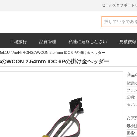
セールス＆サポート:
工場旅行
品質管理
私達に連絡しなさい
見積依頼
el.1U " Au/Ni ROHSのWCON 2.54mm IDC 6Pの掛け金ヘッダー
ROHSのWCON 2.54mm IDC 6Pの掛け金ヘッダー
商品
起源の
ブラン
証明:
モデル
お支
最小注
価格: