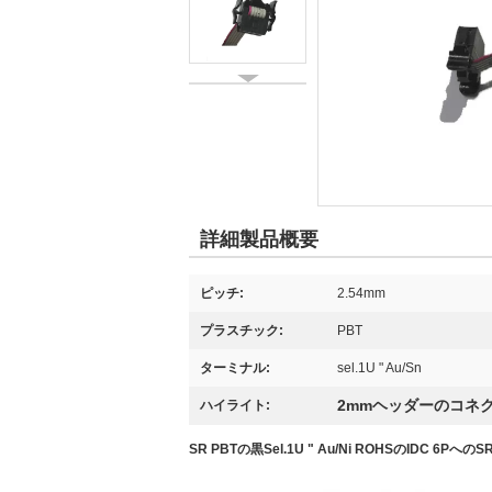
詳細製品概要
ピッチ:
2.54mm
プラスチック:
PBT
ターミナル:
sel.1U " Au/Sn
2mmヘッダーのコネ
ハイライト:
SR PBTの黒Sel.1U " Au/Ni ROHSのIDC 6PへのS