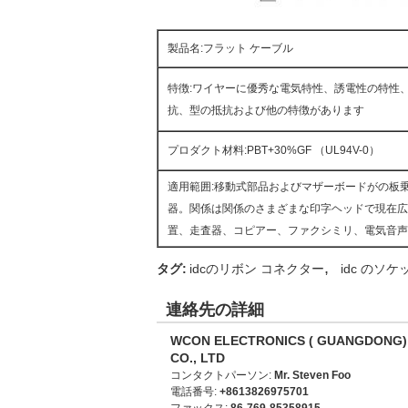
製品名:フラット ケーブル
特徴:ワイヤーに優秀な電気特性、誘電性の特性
抗、型の抵抗および他の特徴があります
プロダクト材料:PBT+30%GF （UL94V-0）
適用範囲:移動式部品およびマザーボードがの板
器。関係は関係のさまざまな印字ヘッドで現在広
置、走査器、コピアー、ファクシミリ、電気音声
,
タグ:
idcのリボン コネクター
idc のソ
連絡先の詳細
WCON ELECTRONICS ( GUANGDONG)
CO., LTD
コンタクトパーソン:
Mr. Steven Foo
電話番号:
+8613826975701