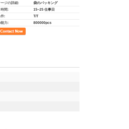
ージの詳細:
袋のパッキング
時間:
15~25 仕事日
件:
T/T
能力:
800000pcs
先