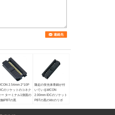
CON 2.54mm 2*10P
隆起の蛍光体青銅が付
IDCのソケットのコネク
いているWCON
ター ターミナル1側面の
2.00mm IDCのソケット
接触PBTの黒
PBTの黒のIdcのリボ
ン・ケーブルのコネク
サンプル:
自由
ター
性:
女性