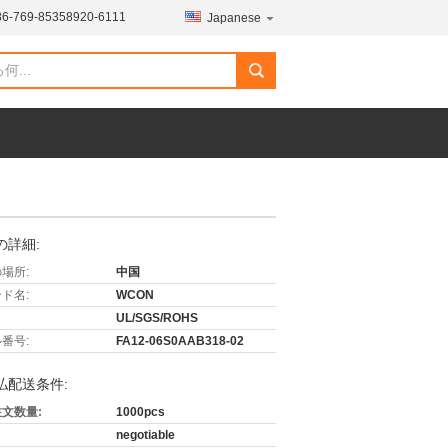
86-769-85358920-6111
Japanese
の詳細:
場所:
中国
ド名:
WCON
UL/SGS/ROHS
番号:
FA12-06S0AAB318-02
払配送条件:
文数量:
1000pcs
negotiable