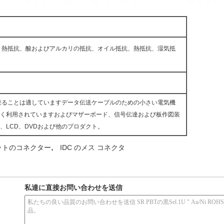
、熱抵抗、酸およびアルカリの抵抗、オイル抵抗、熱抵抗、湿気抵
乗ることは適していますデータ伝送ケーブルのための小さい電気機
く利用されていますおよびマザーボード、信号伝達および板作図装
、LCD、DVDおよび他のプロダクト。
,
ケットのコネクター
IDC のメス コネクタ
私達に直接お問い合わせを送信