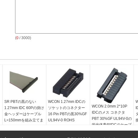
(
0
/ 3000)
SR PBTの黒のない
WCON 1.27mm IDCの
W
WCON 2.0mm 2*10P
1.27mm IDC 60Pの掛け
ソケットのコネクター
IDCのメス コネクタ
金ヘッダーはケーブル
16 Pin PBTの黒30%GF
PBT 30%GF UL94V-0の
L=150mmを組み立てま
UL94V-0 ROHS
蛍光体青銅IDCのケーブ
す
現在の評価:
1.0AMP
ル コネクタ
plasitc:
PBT
接触抵抗:
最高20mΩ
サンプル:
自由