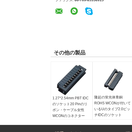
ファックス:
86-769-85358915
その他の製品
隆起の蛍光体青銅
1.27*2.54mm PBT IDC
ROHS WCONが付いて
のソケット20 Pinのリ
いるUのタイプ2.0ピッ
ボン・ケーブル女性
チIDCのソケット
WCONのコネクター
タイプ:
隆起を使って
適用:
コンピュータ マザ
タイプ:
Uのタイプ
ーボード産業オートメ