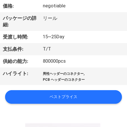
達
negotiable
価格:
に
パッケージの詳
リール
つ
細:
い
15~25Day
受渡し時間:
て
T/T
支払条件:
800000pcs
供給の能力:
工
,
ハイライト:
場
男性ヘッダーのコネクター
PCB ヘッダーのコネクター
旅
行
ベストプライス
品