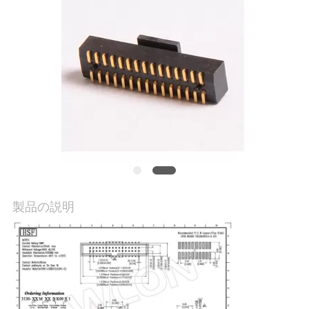
質
管
理
私
達
に
連
製品の説明
絡
し
な
さ