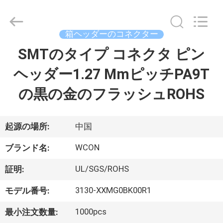
2017
-
2025
WCON
ELECTRONICS
箱ヘッダーのコネクター
(
GUANGDONG)
SMTのタイプ コネクタ ピン
家
CO.,
LTD.
All
ヘッダー1.27 MmピッチPA9T
Rights
Reserved.
プ
の黒の金のフラッシュROHS
ロ
ダ
起源の場所:
中国
ク
WCON
ブランド名:
ト
UL/SGS/ROHS
証明:
3130-XXMG0BK00R1
モデル番号:
私
1000pcs
最小注文数量: