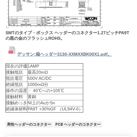
い
引
SMTのタイプ・ボックス ヘッダーのコネクター1.27ピッチPA9T
の黒の金のフラッシュROHS。
用
を
デッサン:箱ヘッダー3130-XXMXXBK00X1.pdf
。
要
現在の評価
1AMP
接触抵抗
最高20mΩ
求
抵抗電圧
500V AC/DC
絶縁抵抗
1000mΩ分
し
操作の温度
﹣ 40℃への+105℃
接触材料
黄銅
な
接触めっき
NI上のAuかSn
絶縁体材料
PA9T +30%GF （UL94V-0）
さ
男性ヘッダーのコネクター
PCB ヘッダーのコネクター
い