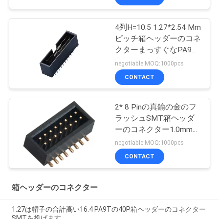
4列H=10.5 1.27*2.54 Mm
ピッチ箱ヘッダーのコネ
クターまっすぐなPA9T
の黒ROHS
negotiable MOQ:1000pcs
CONTACT
2* 8 Pinの真鍮の金のフ
ラッシュSMT箱ヘッダ
ーのコネクター1.0mm
PA9T
negotiable MOQ:1000pcs
CONTACT
箱ヘッダーのコネクター
1.27は帽子の合計高い16.4 PA9Tの40P箱ヘッダーのコネクター
SMTを投げます