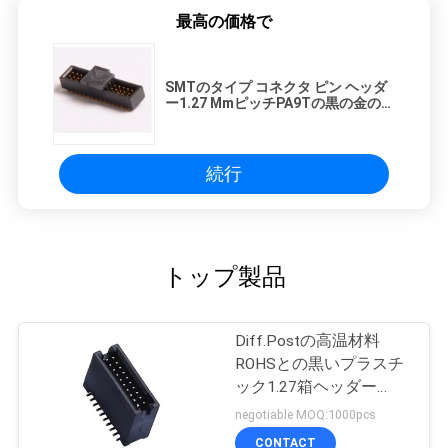
最高の価格で
地
図
SMTのタイプ コネクタ ピン ヘッダ
ー1.27 MmピッチPA9Tの黒の金のフ
ラッシュROHS
PRIVACY
続行
POLICY
トップ製品
Diff.Postの高温材料
ROHSとの黒いプラスチ
ック1.27箱ヘッダー
50Pin SMT LCP
negotiable MOQ:1000pcs
CONTACT