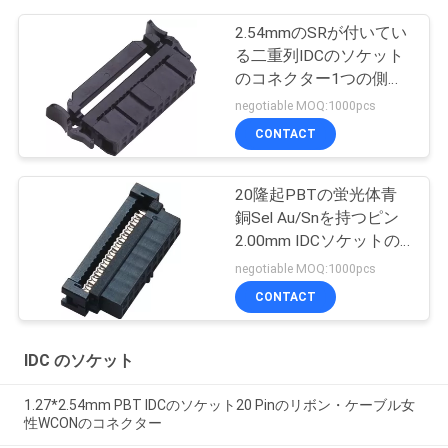
2.54mmのSRが付いてい
る二重列IDCのソケット
のコネクター1つの側面
の接触真鍮のSel Au/Sn
negotiable MOQ:1000pcs
06~64P
CONTACT
20隆起PBTの蛍光体青
銅Sel Au/Snを持つピン
2.00mm IDCソケットの
コネクターの女性
negotiable MOQ:1000pcs
CONTACT
IDC のソケット
1.27*2.54mm PBT IDCのソケット20 Pinのリボン・ケーブル女
性WCONのコネクター