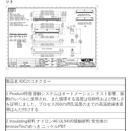
ット
地
図
PRIVACY
POLICY
製品名:IDCのコネクター
1.Product特徴:接触システムはオートメーション テスト影響、振
動のレベルに使用され、また循環する温度は信頼性および険しさ
を証明しました。プロセス260の摂氏温度のまでの高温絶縁体退
潮はんだ付けする
2.Insulating材料:ナイロン46:UL94V0接触材料:蛍光体の
bronzeTinのめっき:ニッケルPBT