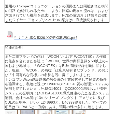
適用の3.Scope:コミュニケーションの回路または隔離された橋間
の回路で妨げられるために、ように回路の現在の流れは、および
意図されていた機能を達成します。PCBの電源および信号2分離
したワイヤー アセンブリへの1つの紹介はに直接接続されます
引くこと:IDC 5226-XXYPXXBW01.pdf
私達の証明
また二重ブランドの作戦「WCON "および" WCONTEK」の作成
に焦点を合わせた会社は「WCON」世界の商標登録を50以上のヶ
国および地域得、「WCONTEK」はEUの商標登録を既に得まし
た。現在、「WCON」の商標「は広東省有名なブランド」のおよ
び「中国有名な商標」の名誉を既に得てしまいました。
トンコワンWcon創設以来の教会法の企業経営そして良質の条件
を強調する。私達は既にISO9001のTS16949質の管理システムの
証明を得てしまいました;ISO14001、QC080000環境および管理
システムの証明およびOHSAS18001職業健康の安全管理システム
証明。会社の本管は13のシリーズ プロダクト アメリカUL及び
CULの証明を、いいえE248993と、E46999得ました。すべての
項目はEU RoHSと一直線にあり、環境の緑の条件に達します。