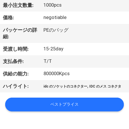
達
1000pcs
最小注文数量:
に
negotiable
価格:
つ
パッケージの詳
PEのバッグ
い
細:
て
15-25day
受渡し時間:
T/T
支払条件:
工
800000Kpcs
供給の能力:
場
,
ハイライト:
旅
idc のソケットのコネクター
IDC のメス コネクタ
行
ベストプライス
品