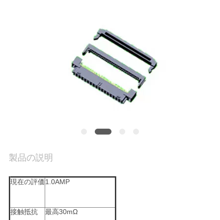
質
管
理
私
達
に
連
絡
製品の説明
し
現在の評価
1.0AMP
な
接触抵抗
最高30mΩ
さ