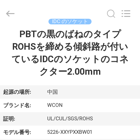
2017
-
2025
WCON
ELECTRONICS
IDC のソケット
(
GUANGDONG)
PBTの黒のばねのタイプ
家
CO.,
LTD.
All
ROHSを締める傾斜路が付い
Rights
Reserved.
プ
ているIDCのソケットのコネ
ロ
クター2.00mm
ダ
ク
起源の場所:
中国
ト
WCON
ブランド名:
UL/CUL/SGS/ROHS
証明:
私
5226-XXYPXXBW01
モデル番号: