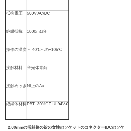
い
抵抗電圧
500V AC/DC
引
絶縁抵抗
1000mΩ分
用
操作の温度
﹣ 40℃への+105℃
を
要
接触材料
蛍光体青銅
求
接触めっき
NI上のAu
し
な
絶縁体材料
PBT+30%GF UL94V-0
さ
い
2.00mmの傾斜路の錠の女性のソケットのコネクターIDCのソケ