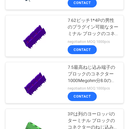
達
ターミナル ブロックの
CONTACT
コネクター
に
7.62ピッチ1*4Pの男性
つ
のプラグイン可能なター
い
ミナル ブロックのコネ
クター/パネルの台紙の
negotiaiton MOQ:1000pcs
て
ターミナル ブロック
CONTACT
工
7.5最高ねじ込み端子の
ブロックのコネクター
場
1000Megohm分8.0の
旅
millohm
negotiaiton MOQ:1000pcs
CONTACT
行
3Pは列のヨーロッパの
品
ターミナル ブロックの
コネクターのねじ込み式