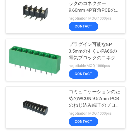
ックのコネクター
い
9.60mm 4P直角PCBの産
業オートメーション
negotiaiton MOQ:1000pcs
CONTACT
引
用
プラグイン可能な8P
3.5mmのすくいPA66の
を
電気ブロックのコネクタ
要
ーのSNによってめっき
negotiable MOQ:1000pcs
される男性
CONTACT
求
し
コミュニケーションのた
な
めのWCON 9.52mm PCB
のねじ込み端子のブロッ
さ
クのコネクターのプラグ
negotiaiton MOQ:1000pcs
イン可能なタイプ
い
CONTACT