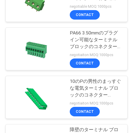
質
接続方式のマットのSn
negotiable MOQ:1000pcs
を選抜します
管
CONTACT
理
PA66 3.50mmのプラグ
イン可能なターミナル
私
ブロックのコネクターの
女性の緑
negotiaiton MOQ:1000pcs
達
CONTACT
に
連
10のPの男性のまっすぐ
な電気ターミナル ブロ
絡
ックのコネクター
L=14.0/3.9はタイプを開
negotiaiton MOQ:1000pcs
し
けます
CONTACT
な
さ
障壁のターミナル ブロ