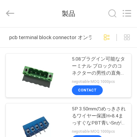
2017
-
2026
製品
WCON
ELECTRONICS
(
GUANGDONG)
家
CO.,
LTD.
pcb terminal block connector オンライン製造
All
Rights
Reserved.
プ
5.08プラグイン可能なタ
ロ
ーミナル ブロックのコ
ネクターの男性の直角
ダ
PA66緑ROHS
negotiable MOQ:1000pcs
ク
CONTACT
ト
5P 3.50mmのめっきされ
るワイヤー保護H=8.4ま
私
っすぐなPBT青いSnが
付いているヨーロッパの
negotiable MOQ:1000pcs