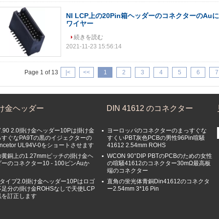
NI LCP上の20Pin箱ヘッダーのコネクターのA
ワイヤー
続きを読む
2021-11-23 15:56:14
Page 1 of 13
|<
<<
1
2
3
4
5
6
7
け金ヘッダー
DIN 41612 のコネクター
7.90 2.0掛け金ヘッダー10Pは掛け金
ヨーロッパのコネクターのまっすぐな
っすぐなPA9Tの黒のイジェクターの
すくいPBT灰色PCBの男性96Pin喧騒
nncetor UL94V-0をショートさせます
41612 2.54mm ROHS
の黄銅上の1.27mmピッチの掛け金ヘ
WCON 90°DIP PBTのPCBのための女性
ーのコネクター10 - 100ピンAuか
の喧騒41612のコネクター30mΩ最高板
端のコネクター
タイプ2.0掛け金ヘッダー10Pはロゴ
直角の蛍光体青銅Din41612のコネクタ
不足分の掛け金ROHSなしで天使LCP
ー2.54mm 3*16 Pin
黒を訂正します