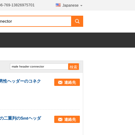
86-769-13826975701
Japanese
ュ男性ヘッダーのコネク
連絡先
チの二重列のSmtヘッダ
連絡先