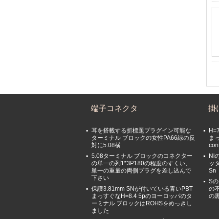
端子コネクタ
掛
耳を搭載する折標題プラグイン可能な
H=
ターミナル ブロックの女性PA66緑の反
ま
対に5.08横
co
5.08ターミナル ブロックのコネクター
NI
の単一の列1*3P180の程度のすくい、
ッダ
単一の重量の両側プラグを差し込んで
Sn
下さい
Sの
保護3.81mm SNが付いている青いPBT
の
まっすぐなH=8.4 5pのヨーロッパのタ
の
ーミナル ブロックはROHSをめっきし
ました