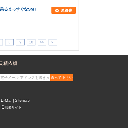
uに乗るまっすぐなSMT
連絡先
8
9
10
>>
>|
見積依頼
送って下さい
E-Mail
Sitemap
|
携帯サイト