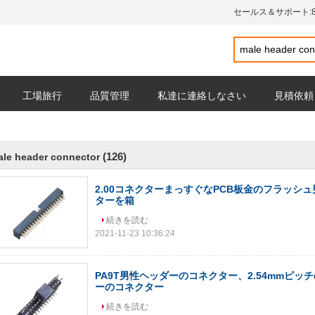
セールス＆サポート:
工場旅行
品質管理
私達に連絡しなさい
見積依頼
(126)
le header connector
2.00コネクターまっすぐなPCB板金のフラッシ
ターを箱
続きを読む
2021-11-23 10:36:24
PA9T男性ヘッダーのコネクター、2.54mmピッ
ーのコネクター
続きを読む